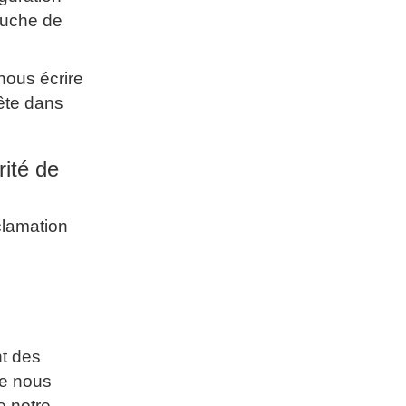
auche de
nous écrire
ête dans
rité de
clamation
nt des
ue nous
 notre