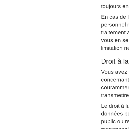
toujours en
En cas de 
personnel n
traitement
vous en ser
limitation n
Droit à l
Vous avez l
concernant
couramment 
transmettre
Le droit à 
données per
public ou re