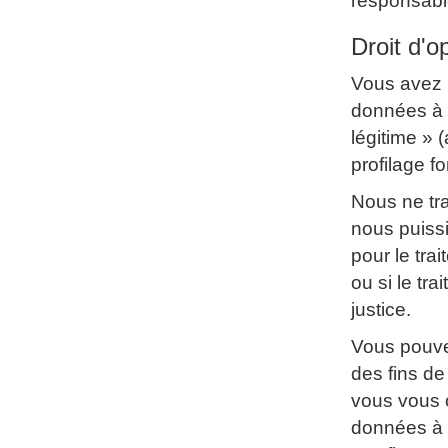
responsable
Droit d'o
Vous avez 
données à c
légitime » 
profilage f
Nous ne tr
nous puissi
pour le trai
ou si le tra
justice.
Vous pouve
des fins de
vous vous o
données à 