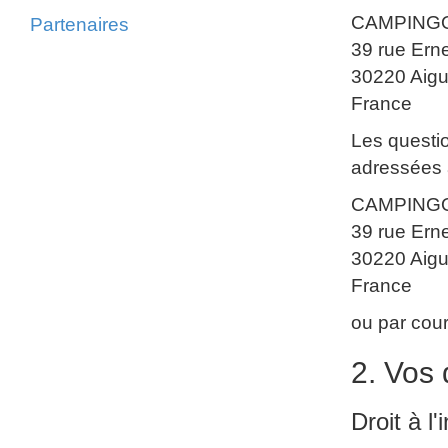
CAMPING
Partenaires
39 rue Ern
30220 Aigu
France
Les questio
adressées 
CAMPING
39 rue Ern
30220 Aigu
France
ou par cou
2. Vos 
Droit à l