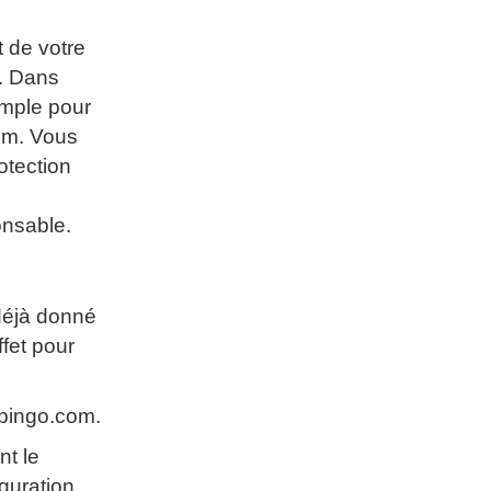
t de votre
s. Dans
emple pour
com. Vous
otection
onsable.
 déjà donné
ffet pour
mpingo.com.
nt le
guration