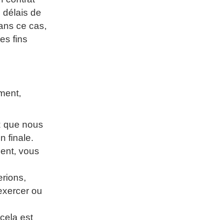
 délais de
ans ce cas,
es fins
ment,
z que nous
n finale.
ment, vous
rions,
 exercer ou
cela est