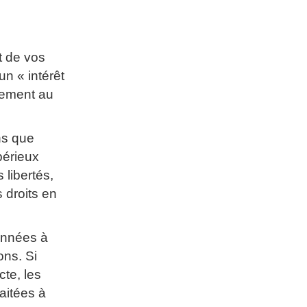
t de vos
n « intérêt
alement au
ns que
périeux
 libertés,
s droits en
onnées à
ons. Si
te, les
aitées à