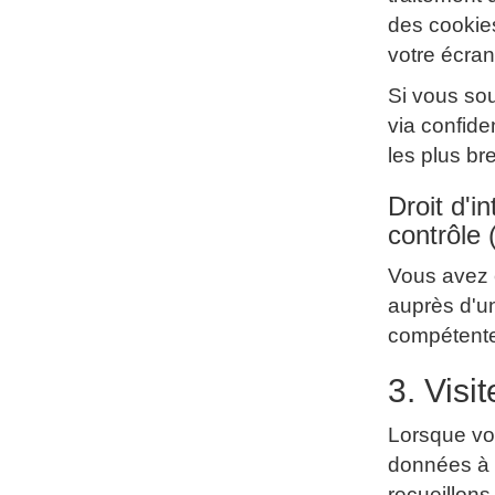
des cookie
votre écran
Si vous sou
via confide
les plus bre
Droit d'i
contrôle
Vous avez é
auprès d'un
compétent
3. Visi
Lorsque vou
données à 
recueillon