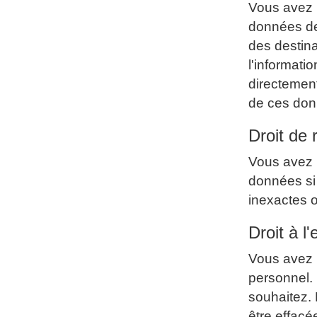
Vous avez l
données des
des destina
l'informati
directement
de ces don
Droit de 
Vous avez l
données si
inexactes 
Droit à l
Vous avez 
personnel.
souhaitez.
être effacé