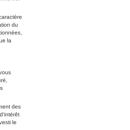
caractère
ation du
tionnées,
ue la
 vous
ré,
es
ement des
'intérêt
vesti le