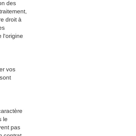
ion des
traitement,
e droit à
es
 l'origine
er vos
 sont
caractère
 le
vent pas
n contrat