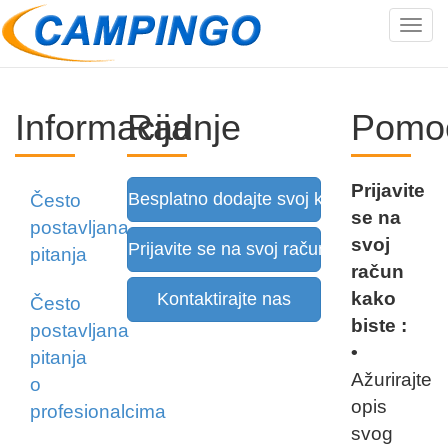
Tog
navi
Informacija
Radnje
Pomo
Prijavite
Besplatno dodajte svoj kamp
Često
se na
postavljana
svoj
Prijavite se na svoj račun
pitanja
račun
kako
Kontaktirajte nas
Često
biste :
postavljana
•
pitanja
Ažurirajte
o
opis
profesionalcima
svog