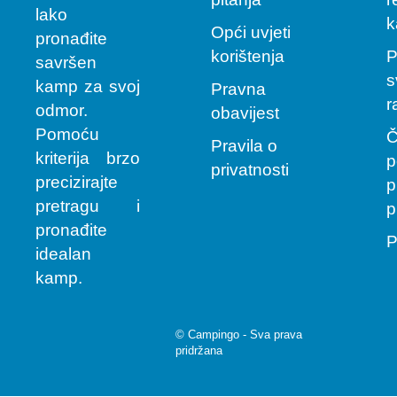
lako
k
Opći uvjeti
pronađite
korištenja
P
savršen
s
kamp za svoj
Pravna
r
odmor.
obavijest
Pomoću
Č
Pravila o
kriterija brzo
p
privatnosti
precizirajte
p
pretragu i
p
pronađite
P
idealan
kamp.
© Campingo - Sva prava
pridržana