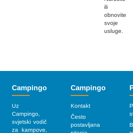
ili
obnovite
svoje
usluge.
Campingo
Campingo
P
Uz
Kontakt
P
Campingo,
s
Često
svjetski vodič
postavljana
B
za kampove,
pitanja
r