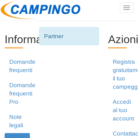
Tog
navi
Informazioni
Partner
Azion
Domande
Registra
frequenti
gratuitam
il tuo
Domande
campegg
frequenti
Pro
Accedi
al tuo
Note
account
legali
Contattac